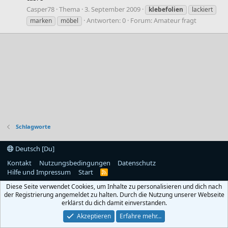
Casper78
Thema
3. September 2009
klebefolien
lackiert
Antworten: 0
Forum:
Amateur fragt
marken
möbel
Schlagworte
Deutsch [Du]
Kontakt
Nutzungsbedingungen
Datenschutz
Hilfe und Impressum
Start
R
S
Diese Seite verwendet Cookies, um Inhalte zu personalisieren und dich nach
S
der Registrierung angemeldet zu halten. Durch die Nutzung unserer Webseite
erklärst du dich damit einverstanden.
Akzeptieren
Erfahre mehr…