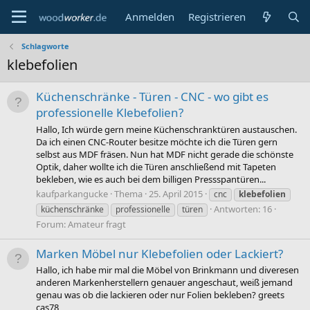
Anmelden
Registrieren
Schlagworte
klebefolien
Küchenschränke - Türen - CNC - wo gibt es
professionelle Klebefolien?
Hallo, Ich würde gern meine Küchenschranktüren austauschen.
Da ich einen CNC-Router besitze möchte ich die Türen gern
selbst aus MDF fräsen. Nun hat MDF nicht gerade die schönste
Optik, daher wollte ich die Türen anschließend mit Tapeten
bekleben, wie es auch bei dem billigen Pressspantüren...
kaufparkangucke
Thema
25. April 2015
cnc
klebefolien
Antworten: 16
küchenschränke
professionelle
türen
Forum:
Amateur fragt
Marken Möbel nur Klebefolien oder Lackiert?
Hallo, ich habe mir mal die Möbel von Brinkmann und diveresen
anderen Markenherstellern genauer angeschaut, weiß jemand
genau was ob die lackieren oder nur Folien bekleben? greets
cas78