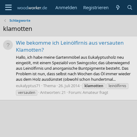
Anmelden
Registrieren
Schlagworte
klamotten
Wie bekomme ich Leinölfirnis aus versauten
Klamotten?
Hallo, ich habe meine Gartenmöbel aus Eukalyptusholz neu
eingeölt, mit einem Spezialöl von Swingcolor, das überwiegend
aus Leinölfirnis und anorganische Buntpigmente besteht. Das
Problem ist nun, dass selbst nach Wochen das Öl immer wieder
aus dem Holz ausdünstet (obwohl schon hundertmal...
eukalyptus71
Thema
26. Juli 2014
klamotten
leinölfirnis
Antworten: 21
Forum:
Amateur fragt
versauten