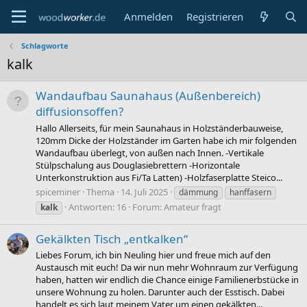
Anmelden
Registrieren
Schlagworte
kalk
Wandaufbau Saunahaus (Außenbereich)
diffusionsoffen?
Hallo Allerseits, für mein Saunahaus in Holzständerbauweise,
120mm Dicke der Holzständer im Garten habe ich mir folgenden
Wandaufbau überlegt, von außen nach Innen. -Vertikale
Stülpschalung aus Douglasiebrettern -Horizontale
Unterkonstruktion aus Fi/Ta Latten) -Holzfaserplatte Steico...
spiceminer
Thema
14. Juli 2025
dämmung
hanffasern
Antworten: 16
Forum:
Amateur fragt
kalk
Gekälkten Tisch „entkalken“
Liebes Forum, ich bin Neuling hier und freue mich auf den
Austausch mit euch! Da wir nun mehr Wohnraum zur Verfügung
haben, hatten wir endlich die Chance einige Familienerbstücke in
unsere Wohnung zu holen. Darunter auch der Esstisch. Dabei
handelt es sich laut meinem Vater um einen gekälkten...