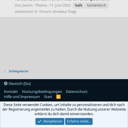
the_boom
Thema
11. Juni 2022
kalk
küchentisch
Antworten: 9
Forum:
Amateur fragt
Schlagworte
Deutsch [Du]
Kontakt
Nutzungsbedingungen
Datenschutz
Hilfe und Impressum
Start
R
S
Diese Seite verwendet Cookies, um Inhalte zu personalisieren und dich nach
S
der Registrierung angemeldet zu halten. Durch die Nutzung unserer Webseite
erklärst du dich damit einverstanden.
Akzeptieren
Erfahre mehr…