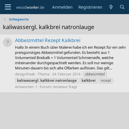
Anmelden
Registrieren
Schlagworte
kaliwassergl. kalkbrei natronlauge
Abbeizmittel Rezept Kalkbrei
Hallo In einem Buch über Malerei habe ich ein Rezept für ein sehr
preisgünstiges Abbeizmittel gefunden. Es besteht aus 1
Volumenteil Breikalk + 1 Volumenteil Schmierseife, welche
miteinander durchgespachtelt werden. Es soll nur wenige
Minuten dauern bis sich alte Ölfarben auflösen. Das gilt...
designfreak
Thema
24. Februar 2014
abbeizmittel
kaliwassergl.
kalkbrei
natronlauge
kalkbrei
rezept
Antworten: 1
Forum:
Amateur fragt