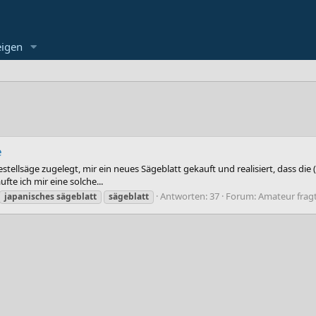
eigen
e
ellsäge zugelegt, mir ein neues Sägeblatt gekauft und realisiert, dass die (
fte ich mir eine solche...
Antworten: 37
Forum:
Amateur frag
japanisches
sägeblatt
sägeblatt