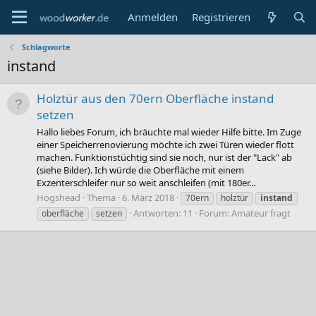
Anmelden
Registrieren
Schlagworte
instand
Holztür aus den 70ern Oberfläche instand
setzen
Hallo liebes Forum, ich bräuchte mal wieder Hilfe bitte. Im Zuge
einer Speicherrenovierung möchte ich zwei Türen wieder flott
machen. Funktionstüchtig sind sie noch, nur ist der "Lack" ab
(siehe Bilder). Ich würde die Oberfläche mit einem
Exzenterschleifer nur so weit anschleifen (mit 180er...
Hogshead
Thema
6. März 2018
70ern
holztür
instand
Antworten: 11
Forum:
Amateur fragt
oberfläche
setzen