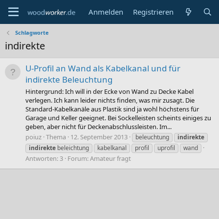
Anmelden
Registrieren
Schlagworte
indirekte
U-Profil an Wand als Kabelkanal und für
indirekte Beleuchtung
Hintergrund: Ich will in der Ecke von Wand zu Decke Kabel
verlegen. Ich kann leider nichts finden, was mir zusagt. Die
Standard-Kabelkanäle aus Plastik sind ja wohl höchstens für
Garage und Keller geeignet. Bei Sockelleisten scheints einiges zu
geben, aber nicht für Deckenabschlussleisten. Im...
poiuz
Thema
12. September 2013
beleuchtung
indirekte
indirekte
beleichtung
kabelkanal
profil
uprofil
wand
Antworten: 3
Forum:
Amateur fragt