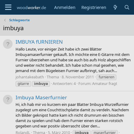
Anmelden
Registrieren
Schlagworte
imbuya
IMBUYA fURNIEREN
Hallo Leute, vor einiger Zeit habe ich zwei Blätter
Imbuyamaserfurnier gekauft. Ich möchte eine E-Gitarre mit dem
Furnier überziehen und habe sie auch bis aufs Holz abgeschliffen
und weiter nicht behandelt. Ich habe schon mal gesehen, wie
jemand mit dem Bügeleisen Furnier aufbringt, sah auch...
johantakeabath
Thema
8. November 2011
furnieren
Antworten: 4
Forum:
Amateur fragt
gitarre
imbuya
Imbuya Maserfurnier
Hi, ich hab mir vo kurzem ein paar Blatter Imbuya Wurzelfurnier
zugelegt um eine Couchttischplatte damit zu verdeln. Nachdem
ich Bilder geknipst hatte kam ich nicht drumrum ein bisschen
damit zu spielen und hab dem Furnier einen starken rotstich
gegeben und war positiv überrascht über den...
RolandL
Thema
5. März 2010
imbuya
maserfurnier