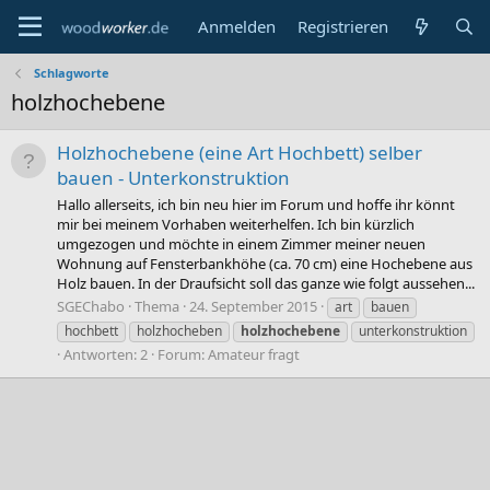
Anmelden
Registrieren
Schlagworte
holzhochebene
Holzhochebene (eine Art Hochbett) selber
bauen - Unterkonstruktion
Hallo allerseits, ich bin neu hier im Forum und hoffe ihr könnt
mir bei meinem Vorhaben weiterhelfen. Ich bin kürzlich
umgezogen und möchte in einem Zimmer meiner neuen
Wohnung auf Fensterbankhöhe (ca. 70 cm) eine Hochebene aus
Holz bauen. In der Draufsicht soll das ganze wie folgt aussehen...
SGEChabo
Thema
24. September 2015
art
bauen
hochbett
holzhocheben
holzhochebene
unterkonstruktion
Antworten: 2
Forum:
Amateur fragt