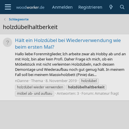
Anmelden
Registrieren
Schlagworte
holzdübelhaltberkeit
Hält ein Holzdübel bei Wiederverwendung wie
beim ersten Mal?
Hallo liebe Forenmitglieder, Ich arbeite zwar als Hobby ab und an
mit Holz, bin aber kein Profi. Daher Frage ich mich, ob ein
Möbelstück mit nicht verleimten Holzdübeln, nach dessen
Demontage und Wiederaufbau noch gut genug hält. In meinem
Fall soll bei meinem Massivholzbett (Pinie) das...
nDanne
Thema
8. November 2019
holzdübel
holzdübel wieder verwenden
holzdübelhaltberkeit
Antworten: 3
Forum:
Amateur fragt
möbel ab- und aufbau