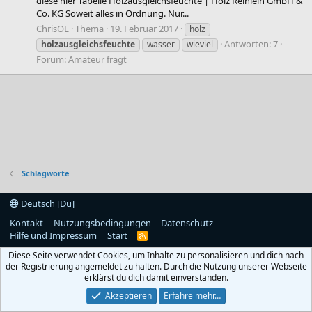
diese hier Tabelle Holzausgleichsfeuchte | Holz Reinlein GmbH &
Co. KG Soweit alles in Ordnung. Nur...
ChrisOL
Thema
19. Februar 2017
holz
Antworten: 7
holzausgleichsfeuchte
wasser
wieviel
Forum:
Amateur fragt
Schlagworte
Deutsch [Du]
Kontakt
Nutzungsbedingungen
Datenschutz
Hilfe und Impressum
Start
R
S
Diese Seite verwendet Cookies, um Inhalte zu personalisieren und dich nach
S
der Registrierung angemeldet zu halten. Durch die Nutzung unserer Webseite
erklärst du dich damit einverstanden.
Akzeptieren
Erfahre mehr…