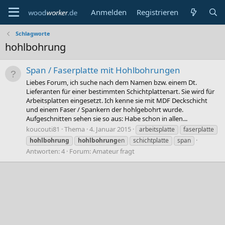
Anmelden
Registrieren
Schlagworte
hohlbohrung
Span / Faserplatte mit Hohlbohrungen
Liebes Forum, ich suche nach dem Namen bzw. einem Dt.
Lieferanten für einer bestimmten Schichtplattenart. Sie wird für
Arbeitsplatten eingesetzt. Ich kenne sie mit MDF Deckschicht
und einem Faser / Spankern der hohlgebohrt wurde.
Aufgeschnitten sehen sie so aus: Habe schon in allen...
koucouti81
Thema
4. Januar 2015
arbeitsplatte
faserplatte
hohlbohrung
hohlbohrung
en
schichtplatte
span
Antworten: 4
Forum:
Amateur fragt