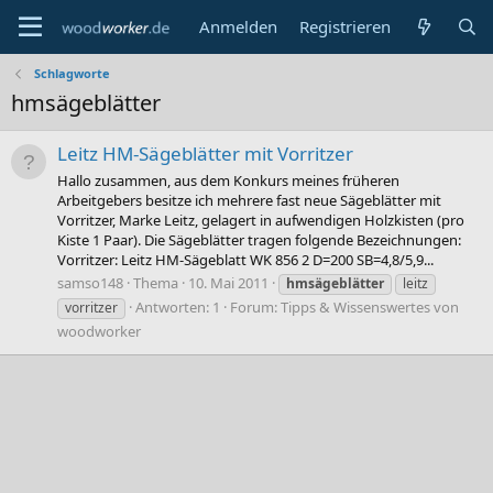
Anmelden
Registrieren
Schlagworte
hmsägeblätter
Leitz HM-Sägeblätter mit Vorritzer
Hallo zusammen, aus dem Konkurs meines früheren
Arbeitgebers besitze ich mehrere fast neue Sägeblätter mit
Vorritzer, Marke Leitz, gelagert in aufwendigen Holzkisten (pro
Kiste 1 Paar). Die Sägeblätter tragen folgende Bezeichnungen:
Vorritzer: Leitz HM-Sägeblatt WK 856 2 D=200 SB=4,8/5,9...
samso148
Thema
10. Mai 2011
hmsägeblätter
leitz
Antworten: 1
Forum:
Tipps & Wissenswertes von
vorritzer
woodworker