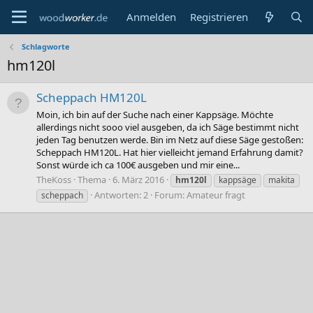
Anmelden
Registrieren
Schlagworte
hm120l
Scheppach HM120L
Moin, ich bin auf der Suche nach einer Kappsäge. Möchte
allerdings nicht sooo viel ausgeben, da ich Säge bestimmt nicht
jeden Tag benutzen werde. Bin im Netz auf diese Säge gestoßen:
Scheppach HM120L. Hat hier vielleicht jemand Erfahrung damit?
Sonst würde ich ca 100€ ausgeben und mir eine...
TheKoss
Thema
6. März 2016
hm120l
kappsäge
makita
Antworten: 2
Forum:
Amateur fragt
scheppach