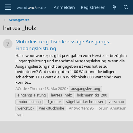
Anmelden
Registrieren
Schlagworte
hartes _holz
Motorleistung Tischkreissäge Ausgangs-,
Eingangsleistung
Hallo woodworker, es gibt ja Angaben vom Hersteller bezüglich
Eingangsleistung und manchmal Ausgangsleistung. Wenn die
Ausgangsleistung nicht angegeben ist was hat es zu
bedeuteten? Gibt es die guten 1100 Watt und die billigen
schlechten 1100 Watt die un Wirklichkeit 800 Watt sind? was
könnte...
ACode
Thema
18. Mai 2020
ausgangsleistung
eingangsleistung
hartes
_holz
holzmann_tks_200
motorleistung
s1_motor
sägeblattdurchmesser
vorschub
Antworten: 95
Forum:
Amateur
werkstück
werkstückhöhe
fragt