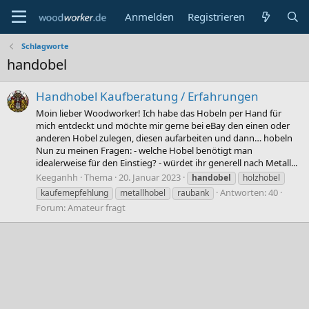
Anmelden
Registrieren
Schlagworte
handobel
Handhobel Kaufberatung / Erfahrungen
Moin lieber Woodworker! Ich habe das Hobeln per Hand für
mich entdeckt und möchte mir gerne bei eBay den einen oder
anderen Hobel zulegen, diesen aufarbeiten und dann… hobeln
Nun zu meinen Fragen: - welche Hobel benötigt man
idealerweise für den Einstieg? - würdet ihr generell nach Metall...
Keeganhh
Thema
20. Januar 2023
handobel
holzhobel
Antworten: 40
kaufemepfehlung
metallhobel
raubank
Forum:
Amateur fragt