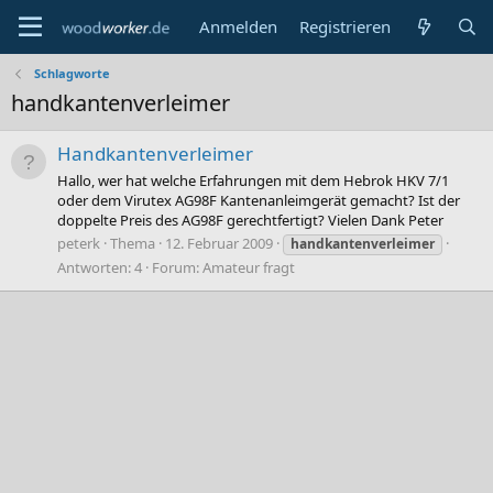
Anmelden
Registrieren
Schlagworte
handkantenverleimer
Handkantenverleimer
Hallo, wer hat welche Erfahrungen mit dem Hebrok HKV 7/1
oder dem Virutex AG98F Kantenanleimgerät gemacht? Ist der
doppelte Preis des AG98F gerechtfertigt? Vielen Dank Peter
peterk
Thema
12. Februar 2009
handkantenverleimer
Antworten: 4
Forum:
Amateur fragt