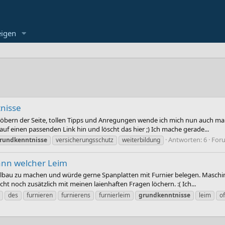
eigen
nisse
öbern der Seite, tollen Tipps und Anregungen wende ich mich nun auch ma
auf einen passenden Link hin und löscht das hier ;) Ich mache gerade...
Antworten: 6
For
rundkenntnisse
versicherungsschutz
weiterbildung
ann welcher Leim
lbau zu machen und würde gerne Spanplatten mit Furnier belegen. Maschine
ht noch zusätzlich mit meinen laienhaften Fragen löchern. :( Ich...
des
furnieren
furnierens
furnierleim
grundkenntnisse
leim
of