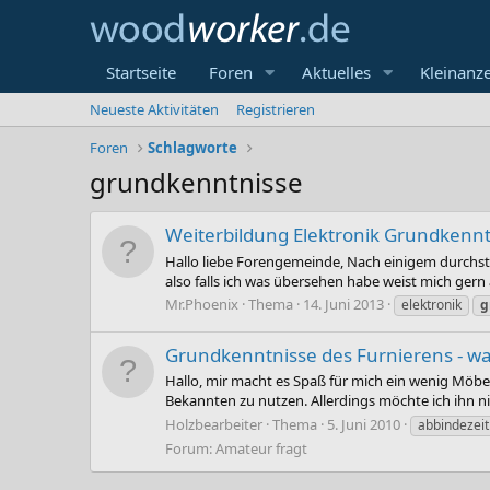
Startseite
Foren
Aktuelles
Kleinanz
Neueste Aktivitäten
Registrieren
Foren
Schlagworte
grundkenntnisse
Weiterbildung Elektronik Grundkennt
Hallo liebe Forengemeinde, Nach einigem durchst
also falls ich was übersehen habe weist mich gern 
Mr.Phoenix
Thema
14. Juni 2013
elektronik
g
Grundkenntnisse des Furnierens - w
Hallo, mir macht es Spaß für mich ein wenig Möbe
Bekannten zu nutzen. Allerdings möchte ich ihn nic
Holzbearbeiter
Thema
5. Juni 2010
abbindezeit
Forum:
Amateur fragt