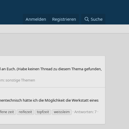
Anmelden
Registrieren
Suche
l an Euch. (Habe keinen Thread zu diesem Thema gefunden,
um:
sonstige Themen
ntechnisch hätte ich die Möglichkeit die Werkstatt eines
Antworten: 7
fene zeit
reifezeit
topfzeit
weissleim