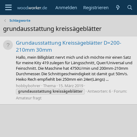
Anmelden
Registrieren
Schlagworte
grundausstattung kreissägeblätter
Grundausstattung Kreissägeblätter D=200-
210mm 30mm
Hallo, mein Billigblatt nervt mich und ich möchte mir einen Satz
für meine Kity 419 zulegen für Längsschnitt, Quer/Universal und
Feinschnitt. Die Maschine hat 4750U/min und 200mm-210mm
Durchmesser. Die Schnittgeschwindigkeit ist damit gut 50m/s.
Heiko Rech empfiehlt bei 250mm ein 24er(Längs) ...
hobbybohrer
Thema
15. März 2019
Antworten: 6
Forum:
grundausstattung
kreissägeblätter
Amateur fragt