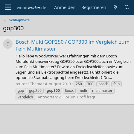
Anmelden
Registrieren
Schlagworte
gop300
Bosch Multi GOP250 / GOP300 im Vergleich zum
Fein Multimaster
Hallo liebe Woodworker, wer Erfahrungen mit dem Bosch
Multifunktionswerkzeug GOP250 bzw. GOP300 auch im Vergleich
zum Fein Multimaster? Er wird als Dreieckschleifer sowie zum
Sägen und als Elektrospachtel eingesetzt. Funktioniert die
optionale Staubabsaugung beim Dreickschleifer? Der...
teutos
Thema
4. August 2013
250
300
bosch
fein
gop
gop250
gop300
lboxx
multi
multimaster
Antworten: 2
Forum:
Profi fragt
vergleich