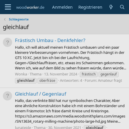
Anmelden
Registrieren
Schlagworte
gleichlauf
Frästisch Umbau - Denkfehler?
Hallo, ich will aktuell meinen Frästisch umbauen und ein paar
kleinere Verbesserungen vornehmen. Der Frästisch hängt in der
GTS 10 XC. Jetzt bin ich bei der Laufrichtung,
Gegen-/Gleichlauffräsen, etc. etwas ins Schwimmen gekommen.
Wenn ich, wie auf dem Bild zu sehen fräsem würde, dann würde...
Wonka
Thema
13. November 2024
frästisch
gegenlauf
Antworten: 4
Forum:
Amateur fragt
gleichlauf
oberfräse
Gleichlauf / Gegenlauf
Hallo, das verlinkte Bild hat nur symbolischen Charakter, Aber
eine ähnliche Konstruktion habe ich mit einem Bohrständer und
einem Fräsmotor. Ich fräse damit Kreise und Kreisringe.
https://s3.amazonaws.com/media.woodsmithplans.com/images
/SN13634_rotary-milling-machine/photo-large-hd.jpg Meine...
lunateide
Thema
30. November 2021
gleichlauf