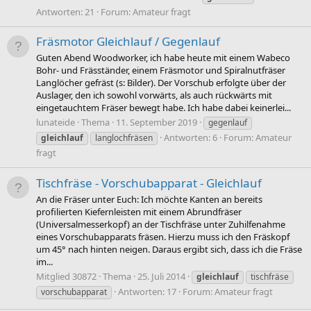
Antworten: 21
Forum:
Amateur fragt
Fräsmotor Gleichlauf / Gegenlauf
Guten Abend Woodworker, ich habe heute mit einem Wabeco
Bohr- und Fräsständer, einem Fräsmotor und Spiralnutfräser
Langlöcher gefräst (s: Bilder). Der Vorschub erfolgte über der
Auslager, den ich sowohl vorwärts, als auch rückwärts mit
eingetauchtem Fräser bewegt habe. Ich habe dabei keinerlei...
lunateide
Thema
11. September 2019
gegenlauf
Antworten: 6
Forum:
Amateur
gleichlauf
langlochfräsen
fragt
Tischfräse - Vorschubapparat - Gleichlauf
An die Fräser unter Euch: Ich möchte Kanten an bereits
profilierten Kiefernleisten mit einem Abrundfräser
(Universalmesserkopf) an der Tischfräse unter Zuhilfenahme
eines Vorschubapparats fräsen. Hierzu muss ich den Fräskopf
um 45° nach hinten neigen. Daraus ergibt sich, dass ich die Fräse
im...
Mitglied 30872
Thema
25. Juli 2014
gleichlauf
tischfräse
Antworten: 17
Forum:
Amateur fragt
vorschubapparat