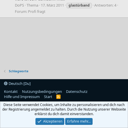
DoPS
Thema
17. März 2011
Antworten: 4
glastürband
Forum:
Profi fragt
Schlagworte
Deutsch [Du]
Kontakt
Nutzungsbedingungen
Datenschutz
Hilfe und Impressum
Start
R
S
Diese Seite verwendet Cookies, um Inhalte zu personalisieren und dich nach
S
der Registrierung angemeldet zu halten. Durch die Nutzung unserer Webseite
erklärst du dich damit einverstanden.
Akzeptieren
Erfahre mehr…