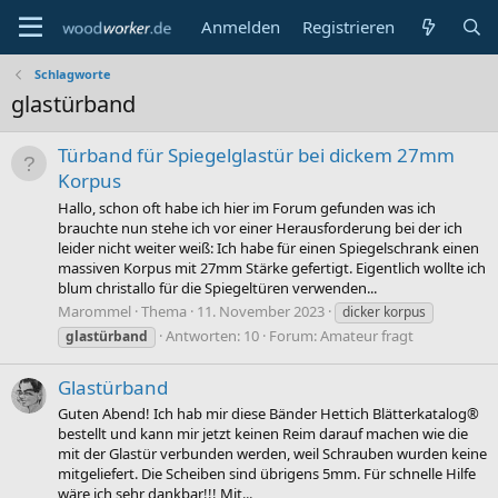
Anmelden
Registrieren
Schlagworte
glastürband
Türband für Spiegelglastür bei dickem 27mm
Korpus
Hallo, schon oft habe ich hier im Forum gefunden was ich
brauchte nun stehe ich vor einer Herausforderung bei der ich
leider nicht weiter weiß: Ich habe für einen Spiegelschrank einen
massiven Korpus mit 27mm Stärke gefertigt. Eigentlich wollte ich
blum christallo für die Spiegeltüren verwenden...
Marommel
Thema
11. November 2023
dicker korpus
Antworten: 10
Forum:
Amateur fragt
glastürband
Glastürband
Guten Abend! Ich hab mir diese Bänder Hettich Blätterkatalog®
bestellt und kann mir jetzt keinen Reim darauf machen wie die
mit der Glastür verbunden werden, weil Schrauben wurden keine
mitgeliefert. Die Scheiben sind übrigens 5mm. Für schnelle Hilfe
wäre ich sehr dankbar!!! Mit...