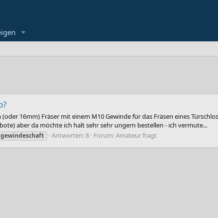
eigen
p?
m (oder 16mm) Fräser mit einem M10 Gewinde für das Fräsen eines Türschloss
te) aber da möchte ich halt sehr sehr ungern bestellen - ich vermute...
Antworten: 8
Forum:
Amateur fragt
gewindeschaft