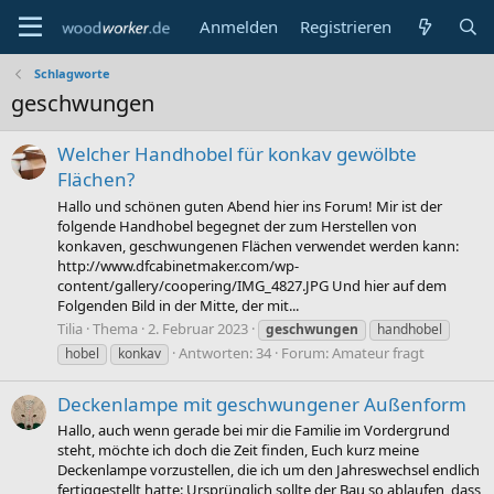
Anmelden
Registrieren
Schlagworte
geschwungen
Welcher Handhobel für konkav gewölbte
Flächen?
Hallo und schönen guten Abend hier ins Forum! Mir ist der
folgende Handhobel begegnet der zum Herstellen von
konkaven, geschwungenen Flächen verwendet werden kann:
http://www.dfcabinetmaker.com/wp-
content/gallery/coopering/IMG_4827.JPG Und hier auf dem
Folgenden Bild in der Mitte, der mit...
Tilia
Thema
2. Februar 2023
geschwungen
handhobel
Antworten: 34
Forum:
Amateur fragt
hobel
konkav
Deckenlampe mit geschwungener Außenform
Hallo, auch wenn gerade bei mir die Familie im Vordergrund
steht, möchte ich doch die Zeit finden, Euch kurz meine
Deckenlampe vorzustellen, die ich um den Jahreswechsel endlich
fertiggestellt hatte: Ursprünglich sollte der Bau so ablaufen, dass