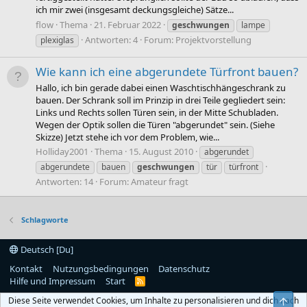
ich mir zwei (insgesamt deckungsgleiche) Sätze...
flow
Thema
21. Februar 2022
geschwungen
lampe
Antworten: 4
Forum:
Projektvorstellung
plexiglas
Wie kann ich eine abgerundete Türfront bauen?
Hallo, ich bin gerade dabei einen Waschtischhängeschrank zu
bauen. Der Schrank soll im Prinzip in drei Teile gegliedert sein:
Links und Rechts sollen Türen sein, in der Mitte Schubladen.
Wegen der Optik sollen die Türen "abgerundet" sein. (Siehe
Skizze) Jetzt stehe ich vor dem Problem, wie...
Holliday2001
Thema
15. August 2010
abgerundet
abgerundete
bauen
geschwungen
tür
türfront
Antworten: 14
Forum:
Amateur fragt
Schlagworte
Deutsch [Du]
Kontakt
Nutzungsbedingungen
Datenschutz
Hilfe und Impressum
Start
R
S
Diese Seite verwendet Cookies, um Inhalte zu personalisieren und dich nach
Obe
S