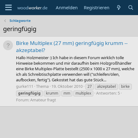
Anmelden
Registrieren
Schlagworte
geringfügig
Birke Multiplex (27 mm) geringfügig krumm --
akzeptabel?
Hallo Holzmeister :) Ich habe in diesem Forum wirklich tolle
Hinweise bekommen und mir daraufhin beim Holzgroßhändler
eine Birke Multiplex-Platte bestellt (2500 x 1000 x 27 mm), welche
ich als Schreibtischplatte verwenden will ("schleifen/ölen,
aufbocken, fertig"). Gekostet hat das gute Stück...
gurke111
Thema
19. Oktober 2010
27
akzeptabel
birke
Antworten: 5
geringfügig
krumm
mm
multiplex
Forum:
Amateur fragt