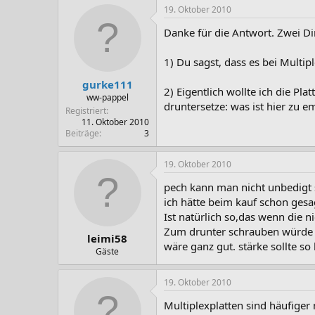
19. Oktober 2010
Danke für die Antwort. Zwei D
1) Du sagst, dass es bei Multip
gurke111
2) Eigentlich wollte ich die P
ww-pappel
druntersetze: was ist hier zu 
Registriert
11. Oktober 2010
Beiträge
3
19. Oktober 2010
pech kann man nicht unbedigt 
ich hätte beim kauf schon gesag
Ist natürlich so,das wenn die n
Zum drunter schrauben würde i
leimi58
wäre ganz gut. stärke sollte s
Gäste
19. Oktober 2010
Multiplexplatten sind häufiger