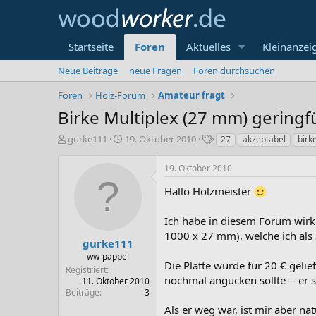
Startseite
Foren
Aktuelles
Kleinanzei
Neue Beiträge
neue Fragen
Foren durchsuchen
Foren
Holz-Forum
Amateur fragt
Birke Multiplex (27 mm) geringf
E
E
S
gurke111
19. Oktober 2010
27
akzeptabel
birk
r
r
c
s
s
h
19. Oktober 2010
t
t
l
e
e
a
Hallo Holzmeister
l
l
g
l
l
w
Ich habe in diesem Forum wirkl
e
t
o
1000 x 27 mm), welche ich als S
r
a
r
gurke111
m
t
ww-pappel
Die Platte wurde für 20 € gelie
e
Registriert
nochmal angucken sollte -- er s
11. Oktober 2010
Beiträge
3
Als er weg war, ist mir aber na