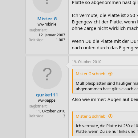
Platte so abgenommen hast gilt 
Ich vermute, die Platte ist 250
Mister G
Eigengewicht der Platte, wenn D
ww-robinie
ohne Zarge nicht wirklich mach
Registriert
12. Januar 2007
Beiträge
1.003
Wenn Du die Platte mit der Dur
nach unten durch das Eigengew
19. Oktober 2010
Mister G schrieb:
Multiplexplatten sind häufiger ma
abgenommen hast gilt sie auch als
gurke111
Also wie immer: Augen auf be
ww-pappel
Registriert
11. Oktober 2010
Beiträge
3
Mister G schrieb:
Ich vermute, die Platte ist 250 x 1
Platte, wenn Du sie nur links und 