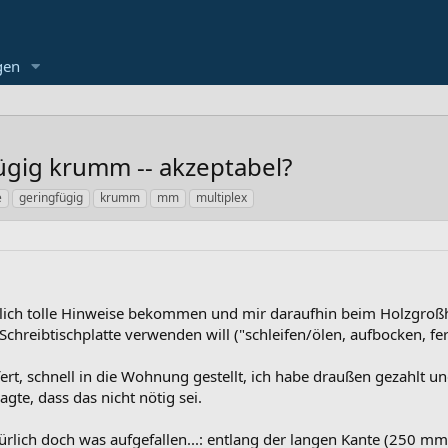
gen
ügig krumm -- akzeptabel?
e
geringfügig
krumm
mm
multiplex
ich tolle Hinweise bekommen und mir daraufhin beim Holzgroßhän
chreibtischplatte verwenden will ("schleifen/ölen, aufbocken, fer
fert, schnell in die Wohnung gestellt, ich habe draußen gezahlt un
agte, dass das nicht nötig sei.
türlich doch was aufgefallen...: entlang der langen Kante (250 mm)