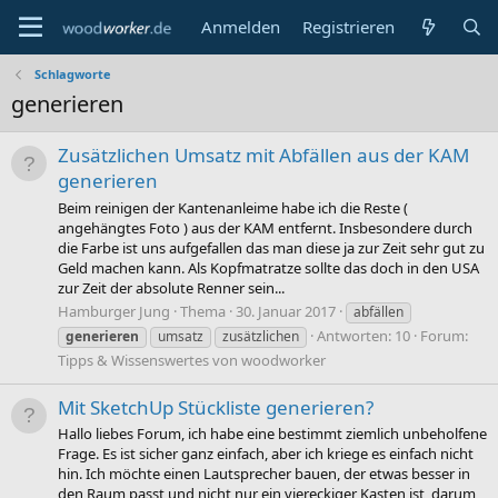
Anmelden
Registrieren
Schlagworte
generieren
Zusätzlichen Umsatz mit Abfällen aus der KAM
generieren
Beim reinigen der Kantenanleime habe ich die Reste (
angehängtes Foto ) aus der KAM entfernt. Insbesondere durch
die Farbe ist uns aufgefallen das man diese ja zur Zeit sehr gut zu
Geld machen kann. Als Kopfmatratze sollte das doch in den USA
zur Zeit der absolute Renner sein...
Hamburger Jung
Thema
30. Januar 2017
abfällen
Antworten: 10
Forum:
generieren
umsatz
zusätzlichen
Tipps & Wissenswertes von woodworker
Mit SketchUp Stückliste generieren?
Hallo liebes Forum, ich habe eine bestimmt ziemlich unbeholfene
Frage. Es ist sicher ganz einfach, aber ich kriege es einfach nicht
hin. Ich möchte einen Lautsprecher bauen, der etwas besser in
den Raum passt und nicht nur ein viereckiger Kasten ist, darum