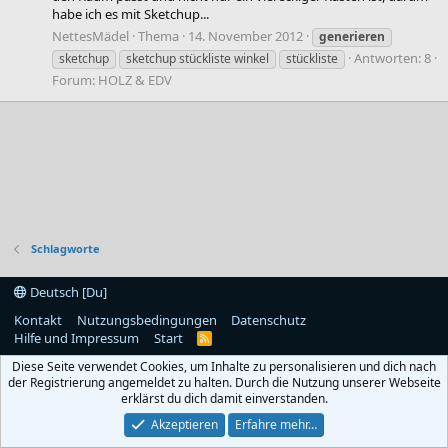
habe ich es mit Sketchup...
NettesMädel
Thema
14. November 2012
generieren
Antworten: 8
sketchup
sketchup stückliste winkel
stückliste
Forum:
HOLZ & EDV
Schlagworte
Deutsch [Du]
Kontakt
Nutzungsbedingungen
Datenschutz
Hilfe und Impressum
Start
R
S
Diese Seite verwendet Cookies, um Inhalte zu personalisieren und dich nach
S
der Registrierung angemeldet zu halten. Durch die Nutzung unserer Webseite
erklärst du dich damit einverstanden.
Akzeptieren
Erfahre mehr…