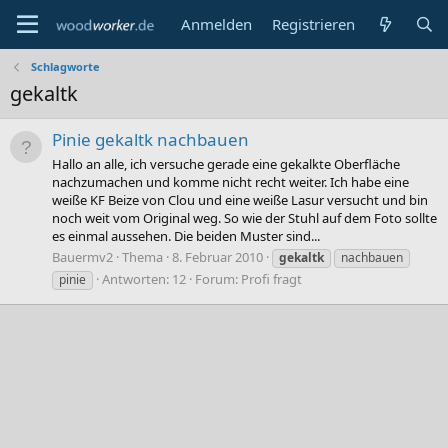
Anmelden
Registrieren
Schlagworte
gekaltk
Pinie gekaltk nachbauen
Hallo an alle, ich versuche gerade eine gekalkte Oberfläche
nachzumachen und komme nicht recht weiter. Ich habe eine
weiße KF Beize von Clou und eine weiße Lasur versucht und bin
noch weit vom Original weg. So wie der Stuhl auf dem Foto sollte
es einmal aussehen. Die beiden Muster sind...
Bauermv2
Thema
8. Februar 2010
gekaltk
nachbauen
Antworten: 12
Forum:
Profi fragt
pinie