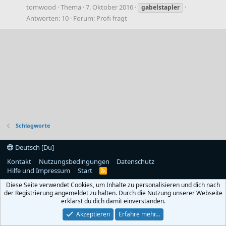
tomwood
Thema
7. Oktober 2016
gabelstapler
Antworten: 10
Forum:
Profi fragt
Schlagworte
Deutsch [Du]
Kontakt
Nutzungsbedingungen
Datenschutz
Hilfe und Impressum
Start
R
S
Diese Seite verwendet Cookies, um Inhalte zu personalisieren und dich nach
S
der Registrierung angemeldet zu halten. Durch die Nutzung unserer Webseite
erklärst du dich damit einverstanden.
Akzeptieren
Erfahre mehr…