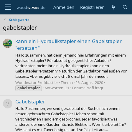
Anmelden
Registrieren
Schlagworte
gabelstapler
kann ein Hydraulikstapler einen Gabelstapler
"ersetzen"
Hallo zusammen, hat denn jemand hier Erfahrungen mit einem
Hydraulikstapler? Für absolut gelegentliches Abladen /
verfrachten meint ihr ein Hydraulikstapler kann einen
Gabelstapler "ersetzen"? Natürlich den Zeitfaktor mal außen vor
lassen... Aber es gibt vielleicht 6 x mal Jahr den need...
Woodinator Profibastler
Thema
26. August 2020
Antworten: 21
Forum:
Profi fragt
gabelstapler
Gabelstapler
Hallo Zusammen, wir sind gerade auf der Suche nach einem
neuen gebrauchten Gabelstapler. Haben schon mit
verschiedenen Händlern gesprochen. Jeder favorisiert was
anderes, der eine Gas der nächste Elektro.... Womit arbeitet Ihr?
Wie sieht es mit Zuverlässigkeit und Anfälligkeit aus...