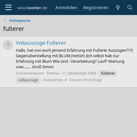
Anmelden
Registrieren
Schlagworte
fulterer
Vollauszüge Fulterer
Hallo, hat von euch jemand Erfahrung mit Fulterer Auszügen???(
Gegenüberstellung mit BLUM,Hettich )Ich selbst hab nur
Erfahrung mit Blum Wie sind : Verarbeitung? Lauf? Wartung
usw......... Gruß Simon
Schreinerwurm
Thema
11. Dezember 2008
fulterer
Antworten: 4
Forum:
Profi fragt
vollauszüge