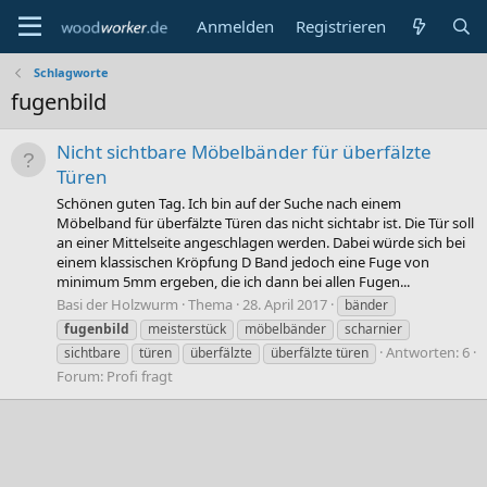
Anmelden
Registrieren
Schlagworte
fugenbild
Nicht sichtbare Möbelbänder für überfälzte
Türen
Schönen guten Tag. Ich bin auf der Suche nach einem
Möbelband für überfälzte Türen das nicht sichtabr ist. Die Tür soll
an einer Mittelseite angeschlagen werden. Dabei würde sich bei
einem klassischen Kröpfung D Band jedoch eine Fuge von
minimum 5mm ergeben, die ich dann bei allen Fugen...
Basi der Holzwurm
Thema
28. April 2017
bänder
fugenbild
meisterstück
möbelbänder
scharnier
Antworten: 6
sichtbare
türen
überfälzte
überfälzte türen
Forum:
Profi fragt