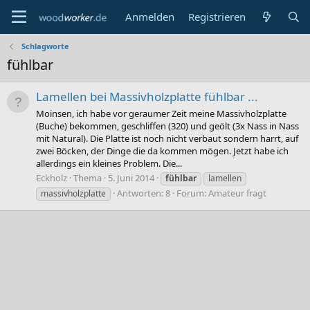
Anmelden
Registrieren
Schlagworte
fühlbar
Lamellen bei Massivholzplatte fühlbar ...
Moinsen, ich habe vor geraumer Zeit meine Massivholzplatte
(Buche) bekommen, geschliffen (320) und geölt (3x Nass in Nass
mit Natural). Die Platte ist noch nicht verbaut sondern harrt, auf
zwei Böcken, der Dinge die da kommen mögen. Jetzt habe ich
allerdings ein kleines Problem. Die...
Eckholz
Thema
5. Juni 2014
fühlbar
lamellen
Antworten: 8
Forum:
Amateur fragt
massivholzplatte