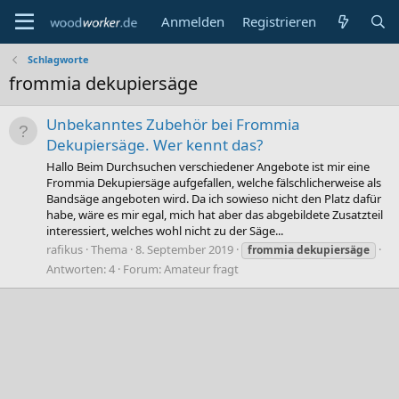
Anmelden
Registrieren
Schlagworte
frommia dekupiersäge
Unbekanntes Zubehör bei Frommia
Dekupiersäge. Wer kennt das?
Hallo Beim Durchsuchen verschiedener Angebote ist mir eine
Frommia Dekupiersäge aufgefallen, welche fälschlicherweise als
Bandsäge angeboten wird. Da ich sowieso nicht den Platz dafür
habe, wäre es mir egal, mich hat aber das abgebildete Zusatzteil
interessiert, welches wohl nicht zu der Säge...
rafikus
Thema
8. September 2019
frommia
dekupiersäge
Antworten: 4
Forum:
Amateur fragt