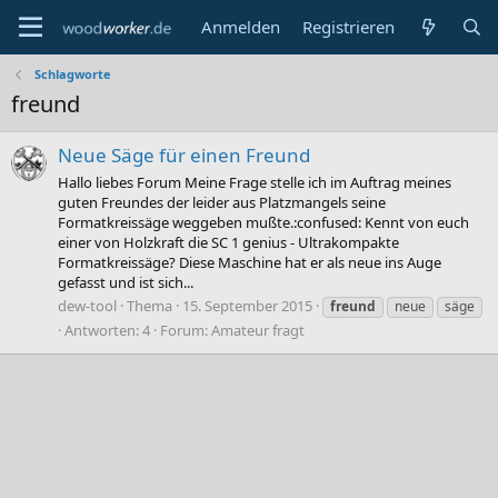
Anmelden
Registrieren
Schlagworte
freund
Neue Säge für einen Freund
Hallo liebes Forum Meine Frage stelle ich im Auftrag meines
guten Freundes der leider aus Platzmangels seine
Formatkreissäge weggeben mußte.:confused: Kennt von euch
einer von Holzkraft die SC 1 genius - Ultrakompakte
Formatkreissäge? Diese Maschine hat er als neue ins Auge
gefasst und ist sich...
dew-tool
Thema
15. September 2015
freund
neue
säge
Antworten: 4
Forum:
Amateur fragt