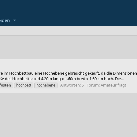
eigen
se im Hochbettbau eine Hochebene gebraucht gekauft, da die Dimensionen 
 des Hochbetts sind 4.20m lang x 1.60m breit x 1.60 cm hoch. Die...
Antworten: 5
Forum:
Amateur fragt
fosten
hochbett
hochebene