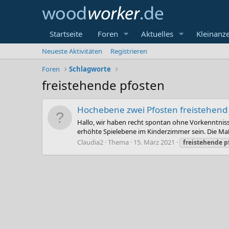
Startseite
Foren
Aktuelles
Kleinanz
Neueste Aktivitäten
Registrieren
Foren
Schlagworte
freistehende pfosten
Hochebene zwei Pfosten freistehend
Hallo, wir haben recht spontan ohne Vorkenntnis
erhöhte Spielebene im Kinderzimmer sein. Die Maße
Claudia2
Thema
15. März 2021
freistehende
p