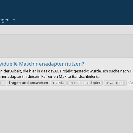
eigen
ividuelle Maschinenadapter nutzen?
on der Arbeit, die hier in das osVAC Projekt gesteckt wurde. Ich suche nach
enadapter (in diesem Fall einen Makita Bandschleifer)...
A
fer
fragen
und
antworten
makita
maschinenadapter
osvac (neo)