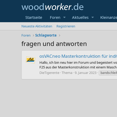
Startseite
Foren
Aktuelles
Kleinanz
Neueste Aktivitäten
Registrieren
Foren
Schlagworte
fragen und antworten
osVACneo Masterkontruktion für ind
Hallo, ich bin neu hier im Forum und begeistert v
F25 aus der Masterkonstruktion mit einem Maschin
DieTigerente
Thema
9. Januar 2023
bandschlei