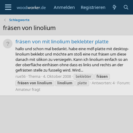
Anmelden
Registrieren
Schlagworte
fräsen von linolium
fräsen von mit linolium beklebter platte
hallo und schon mal bedankt. habe eine mdf-platte mit desktop-
linolium beklebt und möchte am stoß eine nut fräsen um diese
danach mit silikon zu versiegeln. Kann ich linolium einfach so an
der oberfläche einfräsen ohne dass es links und rechts an der
gefrästen stelle zu fusselig wird. Wird...
rue56
Thema
4. Oktober 2008
beklebter
fräsen
Antworten: 4
Forum:
fräsen
von
linolium
linolium
platte
Amateur fragt