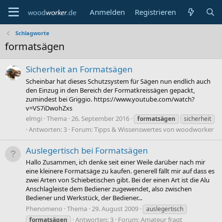
Anmelden
Registrieren
Schlagworte
formatsägen
Sicherheit an Formatsägen
Scheinbar hat dieses Schutzsystem für Sägen nun endlich auch
den Einzug in den Bereich der Formatkreissägen gepackt,
zumindest bei Griggio. https://www.youtube.com/watch?
v=VS7iDwohZxs
elmgi
Thema
26. September 2016
formatsägen
sicherheit
Antworten: 3
Forum:
Tipps & Wissenswertes von woodworker
Auslegertisch bei Formatsägen
Hallo Zusammen, ich denke seit einer Weile darüber nach mir
eine kleinere Formatsäge zu kaufen. generell fällt mir auf dass es
zwei Arten von Schiebetischen gibt. Bei der einen Art ist die Alu
Anschlagleiste dem Bediener zugewendet, also zwischen
Bediener und Werkstück, der Bediener...
Phenomeno
Thema
29. August 2009
auslegertisch
Antworten: 3
Forum:
Amateur fragt
formatsägen