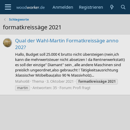
Anmelden
Registrieren
Schlagworte
formatkreissäge 2021
Qual der Wahl-Martin Formatkreissäge anno
202?
Hallo, Budget soll 25.000 € brutto nicht übersteigen (nein,ich
kann die mehrwertsteuer nicht absetzen ! da Rentnerwerkstatt)
es soll der einzige" Diamant" sein , alle andere Maschinen sind
preislich ungeordnet,also gebraucht ! Tätigkeitsausrichtung
:klassischer Möbelbau(also 90 % Massivholz)...
Maho68
Thema
3. Oktober 2021
formatkreissäge
2021
Antworten: 35
Forum:
Profi fragt
martin