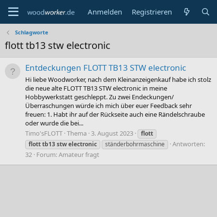
Anmelden
Registrieren
Schlagworte
flott tb13 stw electronic
Entdeckungen FLOTT TB13 STW electronic
Hi liebe Woodworker, nach dem Kleinanzeigenkauf habe ich stolz
die neue alte FLOTT TB13 STW electronic in meine
Hobbywerkstatt geschleppt. Zu zwei Endeckungen/
Überraschungen würde ich mich über euer Feedback sehr
freuen: 1. Habt ihr auf der Rückseite auch eine Rändelschraube
oder wurde die bei...
Timo'sFLOTT
Thema
3. August 2023
flott
Antworten:
flott
tb13
stw
electronic
ständerbohrmaschine
32
Forum:
Amateur fragt