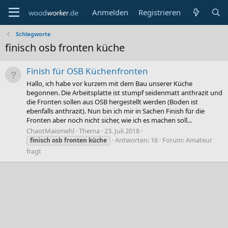
Anmelden
Registrieren
Schlagworte
finisch osb fronten küche
Finish für OSB Küchenfronten
Hallo, ich habe vor kurzem mit dem Bau unserer Küche
begonnen. Die Arbeitsplatte ist stumpf seidenmatt anthrazit und
die Fronten sollen aus OSB hergestellt werden (Boden ist
ebenfalls anthrazit). Nun bin ich mir in Sachen Finish für die
Fronten aber noch nicht sicher, wie ich es machen soll...
ChaotMaismehl
Thema
23. Juli 2018
Antworten: 16
Forum:
Amateur
finisch
osb
fronten
küche
fragt