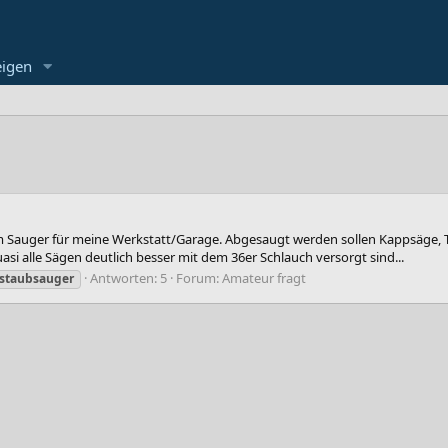
eigen
m Sauger für meine Werkstatt/Garage. Abgesaugt werden sollen Kappsäge, T
asi alle Sägen deutlich besser mit dem 36er Schlauch versorgt sind...
Antworten: 5
Forum:
Amateur fragt
staubsauger