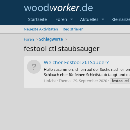
Startseite
Foren
Aktuelles
Kleinanz
Neueste Aktivitäten
Registrieren
Foren
Schlagworte
festool ctl staubsauger
Welcher Festool 26l Sauger?
Hallo zusammen, ich bin auf der Suche nach eine
Schlauch eher für feinen Schleifstaub taugt und qu
HolzIst
Thema
29. September 2020
festool
ctl