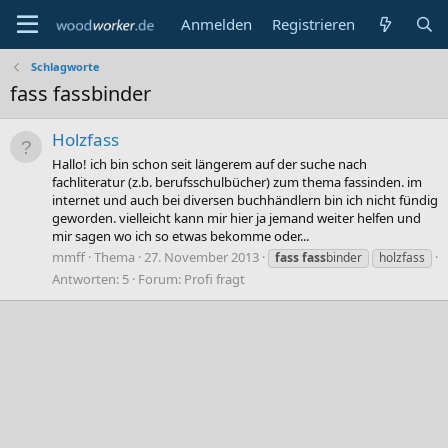
Anmelden
Registrieren
Schlagworte
fass fassbinder
Holzfass
Hallo! ich bin schon seit längerem auf der suche nach
fachliteratur (z.b. berufsschulbücher) zum thema fassinden. im
internet und auch bei diversen buchhändlern bin ich nicht fündig
geworden. vielleicht kann mir hier ja jemand weiter helfen und
mir sagen wo ich so etwas bekomme oder...
mmff
Thema
27. November 2013
fass
fass
binder
holzfass
Antworten: 5
Forum:
Profi fragt