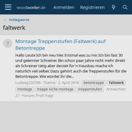
Anmelden
Registrieren
Schlagworte
faltwerk
Montage Treppenstufen (Faltwerk) auf
Betontreppe
Hallo Leute Ich bin neu hier. Erstmal was zu mir. Ich bin fast 30
und gelernter Schreiner. Bin schon paar Jahre nicht mehr direkt
als Schreiner tätig aber derzeit für'n Hausbau mache ich
natürlich viel selber. Dazu gehört auch die Treppenstufen für die
Betontreppe. Wie würdet ihr die...
Ludwig220786
Thema
2. April 2016
betontreppe
faltwerk
Antworten:
montage
treppe eiche montage
treppenstufen
27
Forum:
Profi fragt