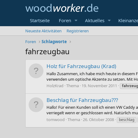
Startseite
Foren
Aktuelles
Kleinanz
Neueste Aktivitäten
Registrieren
Foren
Schlagworte
fahrzeugbau
Holz für Fahrzeugbau (Krad)
Hallo Zusammen, ich habe mich heute in diesem F
verwenden um optische Akzente zu setzen. Mit Hol
HolzKrad
Thema
19. November 2011
fahrzeu
Beschlag für Fahrzeugbau???
Hallo! Für einen Kunden soll ich einen VW Caddy
verriegelt wenn er geschlossen wird. Natürlich mu
tomwood
Thema
26. Oktober 2008
beschlag