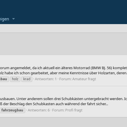
eigen
orum angemeldet, da ich aktuell ein älteres Motorrad (BMW BJ. 56) kompl
z habe ich schon gearbeitet, aber meine Kenntnisse über Holzarten, deren.
Antworten: 1
Forum:
Amateur fragt
gbau
holz
krad
 ausbauen. Unter anderem sollen drei Schubkästen untergebracht werden. I
ß der Beschlag den Schubkasten auch während der fahrt sicher...
Antworten: 6
Forum:
Profi fragt
fahrzeugbau