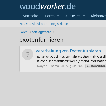
Startseite
Foren
Aktuelles
Kleinanz
Neueste Aktivitäten
Registrieren
Foren
Schlagworte
exotenfurnieren
Verarbeitung von Exotenfurnieren
HI,:):):) ich Azubi im3. Lehrjahr möchte mein Gese
ist.:confused::confused: Wenn jemand information
lilwayne
Thema
31. August 2009
exotenfurnie