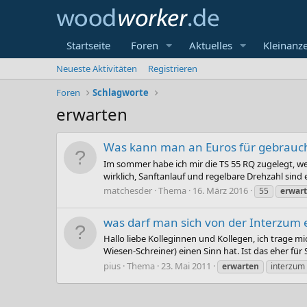
Startseite
Foren
Aktuelles
Kleinanz
Neueste Aktivitäten
Registrieren
Foren
Schlagworte
erwarten
Was kann man an Euros für gebrauch
Im sommer habe ich mir die TS 55 RQ zugelegt, w
wirklich, Sanftanlauf und regelbare Drehzahl sind 
matchesder
Thema
16. März 2016
55
erwar
was darf man sich von der Interzum 
Hallo liebe Kolleginnen und Kollegen, ich trage m
Wiesen-Schreiner) einen Sinn hat. Ist das eher für 
pius
Thema
23. Mai 2011
erwarten
interzum