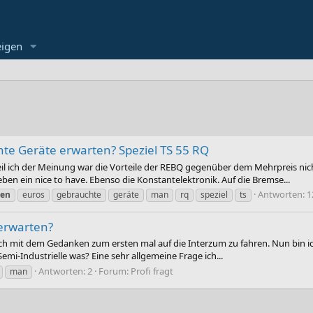
eigen
te Geräte erwarten? Speziel TS 55 RQ
eil ich der Meinung war die Vorteile der REBQ gegenüber dem Mehrpreis nic
eben ein nice to have. Ebenso die Konstantelektronik. Auf die Bremse...
Antworten: 1
ten
euros
gebrauchte
geräte
man
rq
speziel
ts
erwarten?
ich mit dem Gedanken zum ersten mal auf die Interzum zu fahren. Nun bin ich 
Semi-Industrielle was? Eine sehr allgemeine Frage ich...
Antworten: 2
Forum:
Profi fragt
man