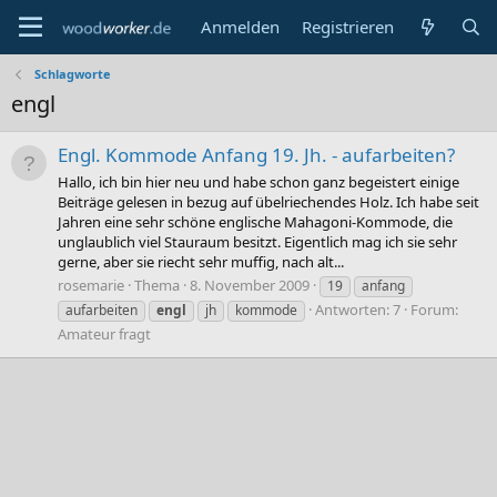
Anmelden
Registrieren
Schlagworte
engl
Engl. Kommode Anfang 19. Jh. - aufarbeiten?
Hallo, ich bin hier neu und habe schon ganz begeistert einige
Beiträge gelesen in bezug auf übelriechendes Holz. Ich habe seit
Jahren eine sehr schöne englische Mahagoni-Kommode, die
unglaublich viel Stauraum besitzt. Eigentlich mag ich sie sehr
gerne, aber sie riecht sehr muffig, nach alt...
rosemarie
Thema
8. November 2009
19
anfang
Antworten: 7
Forum:
aufarbeiten
engl
jh
kommode
Amateur fragt