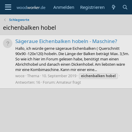
Anmelden
Registrieren
Schlagworte
eichenbalken hobel
Sägeraue Eichenbalken hobeln - Maschine?
Hallo, ich würde gerne sägeraue Eichenbalken ( Querschnitt
90x90 -120x120) hobeln. Die Länge der Balken beträgt Max. 3,5m.
So wie ich hier im Forum gelesen habe, benötigt man einen
Abrichthobel und danach einen Dickenhobel. Am liebsten wäre
mir eine Kombimaschine. Kann mir einer eine...
woce
Thema
10. September 2019
eichenbalken
hobel
Antworten: 16
Forum:
Amateur fragt