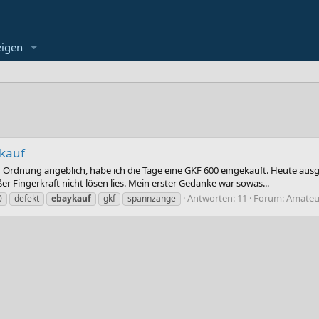
eigen
ykauf
 in Ordnung angeblich, habe ich die Tage eine GKF 600 eingekauft. Heute aus
r Fingerkraft nicht lösen lies. Mein erster Gedanke war sowas...
Antworten: 11
Forum:
Amateur
0
defekt
ebaykauf
gkf
spannzange