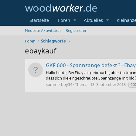
Startseite
Foren
Aktuelles
Kleinanz
Neueste Aktivitäten
Registrieren
Foren
Schlagworte
ebaykauf
GKF 600 - Spannzange defekt ? - Eba
Hallo Leute, Bei Ebay als gebraucht, aber tip top
dass sich die eingeschraubte Spannzange mit bloße
sommerboy34
Thema
13. September 2013
60